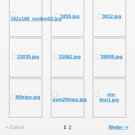
<-Zurück
1
2
Weiter ->