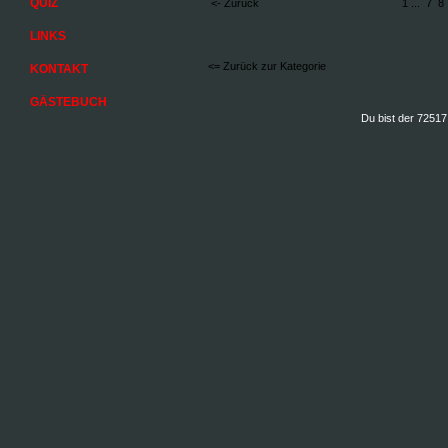
QUIZ
<- Zurück
1
...
7
8
LINKS
<= Zurück zur Kategorie
KONTAKT
GÄSTEBUCH
Du bist der 72517