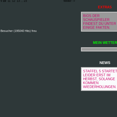
9
10
11
12
13
...
23
Weiter ->
EXTRAS
BIOS DER
SCHAUSPIELER
FINDEST DU UNTER
EINIGE FAKTEN.
 Besucher (195040 Hits) freu
MEIN WETTER
NEWS
STAFFEL 5 STARTE
LEIDER ERST IM
HERBST, SOLANGE
KOMMEN
WIEDERHOLUNGEN.