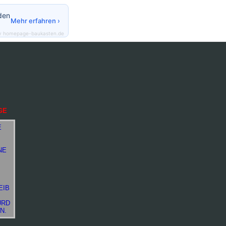
den
Mehr erfahren ›
y homepage-baukasten.de
GE
E
NE
EIB
ÜRD
N.