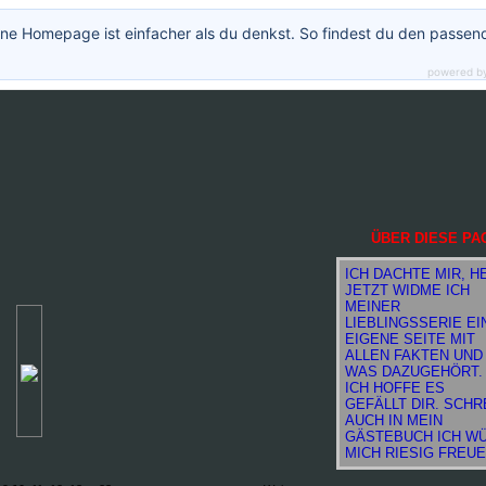
ne Homepage ist einfacher als du denkst. So findest du den passen
powered b
ÜBER DIESE PA
ICH DACHTE MIR, H
JETZT WIDME ICH
MEINER
LIEBLINGSSERIE EI
EIGENE SEITE MIT
ALLEN FAKTEN UND
WAS DAZUGEHÖRT.
ICH HOFFE ES
GEFÄLLT DIR. SCHR
AUCH IN MEIN
GÄSTEBUCH ICH W
MICH RIESIG FREUE